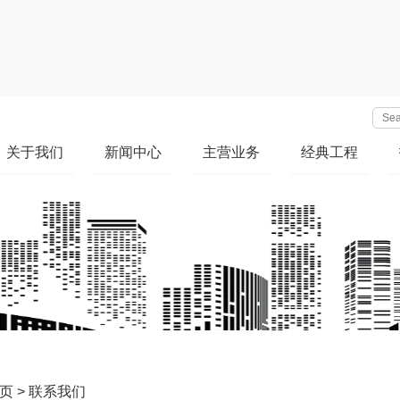
关于我们
新闻中心
主营业务
经典工程
页
>
联系我们