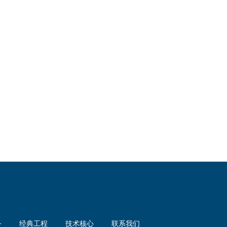
务
经典工程
技术核心
联系我们