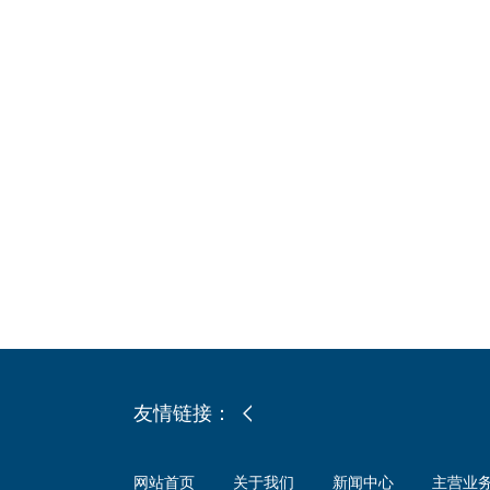
友情链接：
网站首页
关于我们
新闻中心
主营业