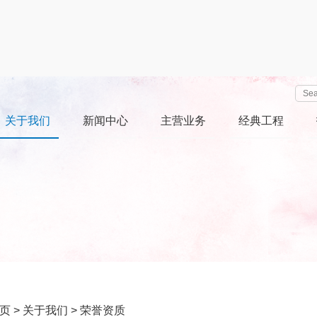
关于我们
新闻中心
主营业务
经典工程
页
>
关于我们
>
荣誉资质